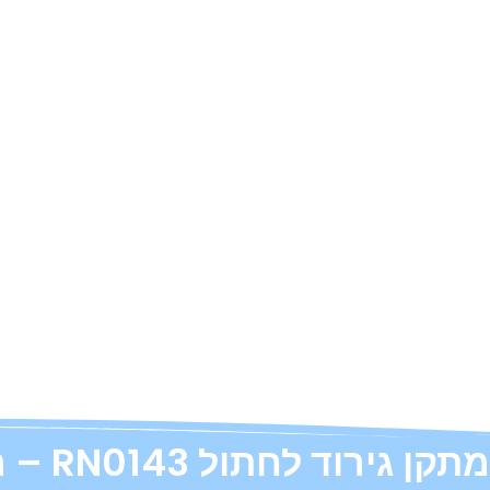
מתקן גירוד לחתול RN0143 – מתקן ענק צבע בז' – 170×50×50 סמ