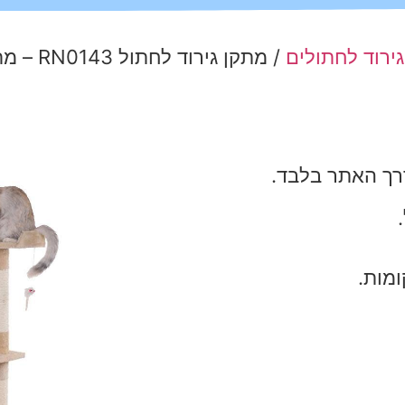
ירוד לחתולים
/ מתקן גירוד לחתול RN0143 – מתקן ענק צבע בז' – 170×50×50 סמ
רך האתר בלבד.
מות.