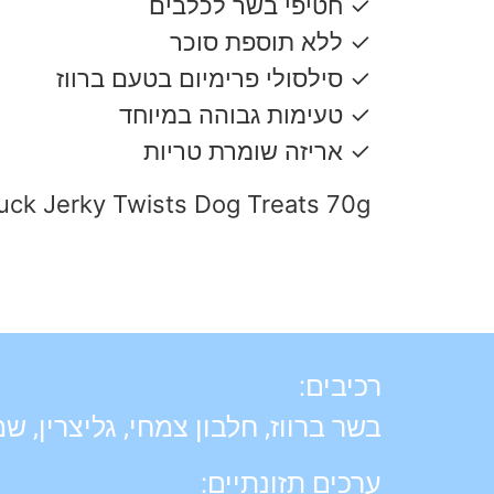
✓ חטיפי בשר לכלבים
✓ ללא תוספת סוכר
✓ סילסולי פרימיום בטעם ברווז
✓ טעימות גבוהה במיוחד
✓ אריזה שומרת טריות
ck Jerky Twists Dog Treats 70g
רכיבים:
בשר ברווז, חלבון צמחי, גליצרין, שמ
ערכים תזונתיים: