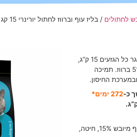
בש לחתולים
/ בליז עוף וברווז לחתול יורינרי 15 קג
בליז יורינרי עוף, ברווז ואורז לחתול בוגר כל הגזעים 15 ק”ג,
פורמולה ייחודית מכילה 15% עוף ו-5% ברווז. תמיכה
במערכת החיסון.
272 ימים*
אורז 20%, גלוטן תירס, תירס, בשר עוף מיובש 15%, חיטה,