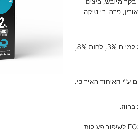
ר ברווז מיובש 5%, בשר בקר מיובש, ביצים
ורין, פרה-ביוטיקה
חלבון גולמי 32%, שומן 12%, סיבים גולמיים 3%, לחות 8%,
ם ע"י האיחוד האירופי.
רווז.
✓ מכיל פרה-ביוטיקה מסוג MOS ו-FOS לשיפור פעילות